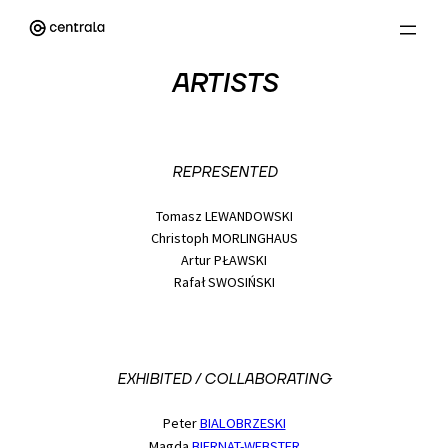
Przejdź
do
treści
ARTISTS
REPRESENTED
Tomasz LEWANDOWSKI
Christoph MORLINGHAUS
Artur PŁAWSKI
Rafał SWOSIŃSKI
EXHIBITED / COLLABORATING
Peter
BIALOBRZESKI
Magda
BIERNAT-WEBSTER