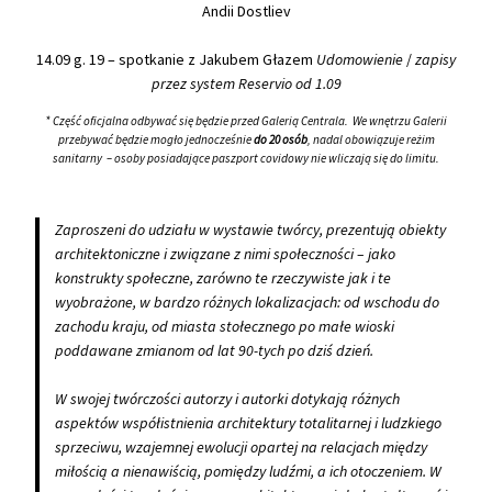
Andii Dostliev
14.09 g. 19 – spotkanie z Jakubem Głazem
Udomowienie
/
zapisy
przez system Reservio od 1.09
* Część oficjalna odbywać się będzie przed Galerią Centrala. We wnętrzu Galerii
przebywać będzie mogło jednocześnie
do 20 osób
, nadal obowiązuje reżim
sanitarny – osoby posiadające paszport covidowy nie wliczają się do limitu.
Zaproszeni do udziału w wystawie twórcy, prezentują obiekty
architektoniczne i związane z nimi społeczności – jako
konstrukty społeczne, zarówno te rzeczywiste jak i te
wyobrażone, w bardzo różnych lokalizacjach: od wschodu do
zachodu kraju, od miasta stołecznego po małe wioski
poddawane zmianom od lat 90-tych po dziś dzień.
W swojej twórczości autorzy i autorki dotykają różnych
aspektów współistnienia architektury totalitarnej i ludzkiego
sprzeciwu, wzajemnej ewolucji opartej na relacjach między
miłością a nienawiścią, pomiędzy ludźmi, a ich otoczeniem. W