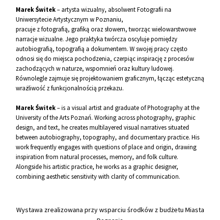
Marek Świtek
– artysta wizualny, absolwent Fotografii na
Uniwersytecie Artystycznym w Poznaniu,
pracuje z fotografią, grafiką oraz słowem, tworząc wielowarstwowe
narracje wizualne. Jego praktyka twórcza oscyluje pomiędzy
autobiografią, topografią a dokumentem. W swojej pracy często
odnosi się do miejsca pochodzenia, czerpiąc inspirację z procesów
zachodzących w naturze, wspomnień oraz kultury ludowej.
Równolegle zajmuje się projektowaniem graficznym, łącząc estetyczną
wrażliwość z funkcjonalnością przekazu.
Marek Świtek
– is a visual artist and graduate of Photography at the
University of the Arts Poznań. Working across photography, graphic
design, and text, he creates multilayered visual narratives situated
between autobiography, topography, and documentary practice. His
work frequently engages with questions of place and origin, drawing
inspiration from natural processes, memory, and folk culture.
Alongside his artistic practice, he works as a graphic designer,
combining aesthetic sensitivity with clarity of communication.
Wystawa zrealizowana przy wsparciu środków z budżetu Miasta