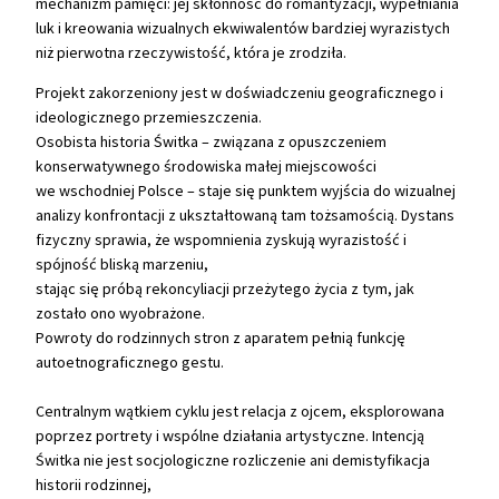
mechanizm pamięci: jej skłonność do romantyzacji, wypełniania
luk i kreowania wizualnych ekwiwalentów bardziej wyrazistych
niż pierwotna rzeczywistość, która je zrodziła.
Projekt zakorzeniony jest w doświadczeniu geograficznego i
ideologicznego przemieszczenia.
Osobista historia Świtka – związana z opuszczeniem
konserwatywnego środowiska małej miejscowości
we wschodniej Polsce – staje się punktem wyjścia do wizualnej
analizy konfrontacji z ukształtowaną tam tożsamością. Dystans
fizyczny sprawia, że wspomnienia zyskują wyrazistość i
spójność bliską marzeniu,
stając się próbą rekoncyliacji przeżytego życia z tym, jak
zostało ono wyobrażone.
Powroty do rodzinnych stron z aparatem pełnią funkcję
autoetnograficznego gestu.
Centralnym wątkiem cyklu jest relacja z ojcem, eksplorowana
poprzez portrety i wspólne działania artystyczne. Intencją
Świtka nie jest socjologiczne rozliczenie ani demistyfikacja
historii rodzinnej,