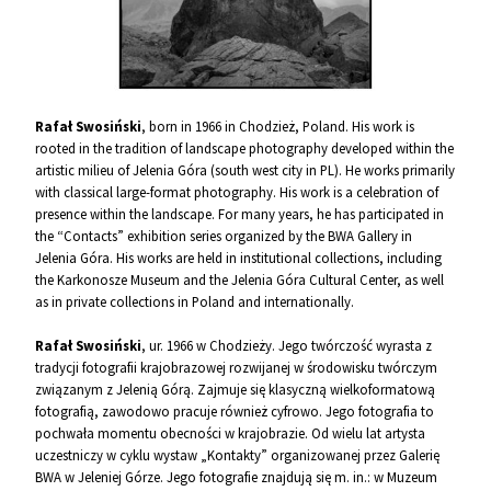
Rafał Swosiński
, born in 1966 in Chodzież, Poland. His work is
rooted in the tradition of landscape photography developed within the
artistic milieu of Jelenia Góra (south west city in PL). He works primarily
with classical large-format photography. His work is a celebration of
presence within the landscape. For many years, he has participated in
the “Contacts” exhibition series organized by the BWA Gallery in
Jelenia Góra. His works are held in institutional collections, including
the Karkonosze Museum and the Jelenia Góra Cultural Center, as well
as in private collections in Poland and internationally.
Rafał Swosiński
, ur. 1966 w Chodzieży. Jego twórczość wyrasta z
tradycji fotografii krajobrazowej rozwijanej w środowisku twórczym
związanym z Jelenią Górą. Zajmuje się klasyczną wielkoformatową
fotografią, zawodowo pracuje również cyfrowo. Jego fotografia to
pochwała momentu obecności w krajobrazie. Od wielu lat artysta
uczestniczy w cyklu wystaw „Kontakty” organizowanej przez Galerię
BWA w Jeleniej Górze. Jego fotografie znajdują się m. in.: w Muzeum