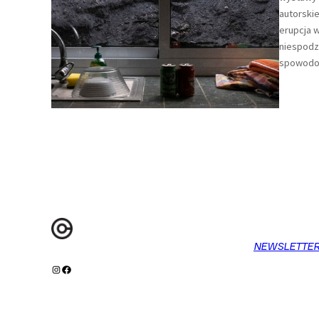
autorskie
erupcja w
niespodz
spowodo
NEWSLETTE
Instagram
Facebook