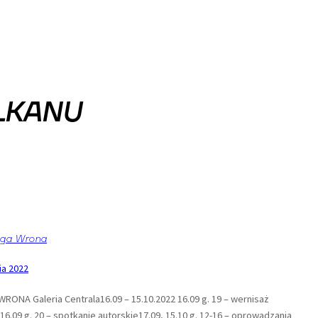
LKANU
nga Wrona
ia 2022
WRONA Galeria Centrala16.09 – 15.10.2022 16.09 g. 19 – wernisaż
6.09 g. 20 – spotkanie autorskie17.09, 15.10 g. 12-16 – oprowadzania