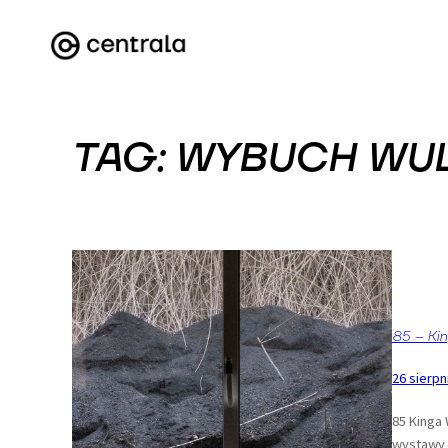
Przejdź
do
treści
TAG:
WYBUCH WU
85 – Ki
26 sierpn
85 Kinga 
wystawy 1